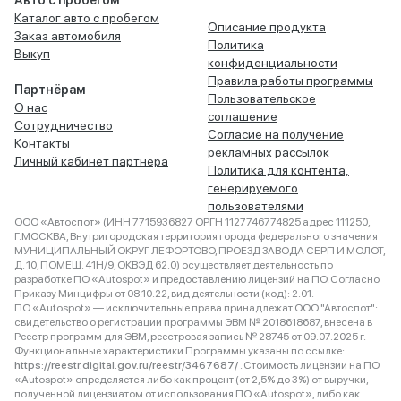
Авто с пробегом
Каталог авто с пробегом
Описание продукта
Заказ автомобиля
Политика
Выкуп
конфиденциальности
Правила работы программы
Партнёрам
Пользовательское
О нас
соглашение
Сотрудничество
Согласие на получение
Контакты
рекламных рассылок
Личный кабинет партнера
Политика для контента,
генерируемого
пользователями
ООО «Автоспот» (ИНН 7715936827 ОРГН 1127746774825 адрес 111250,
Г.МОСКВА, Внутригородская территория города федерального значения
МУНИЦИПАЛЬНЫЙ ОКРУГ ЛЕФОРТОВО, ПРОЕЗД ЗАВОДА СЕРП И МОЛОТ,
Д. 10, ПОМЕЩ. 41Н/9, ОКВЭД 62.0) осуществляет деятельность по
разработке ПО «Autospot» и предоставлению лицензий на ПО. Согласно
Приказу Минцифры от 08.10.22, вид деятельности (код): 2.01.
ПО «Autospot» — исключительные права принадлежат ООО "Автоспот":
свидетельство о регистрации программы ЭВМ № 2018618687, внесена в
Реестр программ для ЭВМ, реестровая запись № 28745 от 09.07.2025 г.
Функциональные характеристики Программы указаны по ссылке:
https://reestr.digital.gov.ru/reestr/3467687/
. Стоимость лицензии на ПО
«Autospot» определяется либо как процент (от 2,5% до 3%) от выручки,
полученной лицензиатом от использования ПО «Autospot», либо как