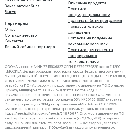
Каталог авто с пробегом
Описание продукта
Заказ автомобиля
Политика
Выкуп
конфиденциальности
Правила работы программы
Партнёрам
Пользовательское
О нас
соглашение
Сотрудничество
Согласие на получение
Контакты
рекламных рассылок
Личный кабинет партнера
Политика для контента,
генерируемого
пользователями
ООО «Автоспот» (ИНН 7715936827 ОРГН 1127746774825 адрес 111250,
Г.МОСКВА, Внутригородская территория города федерального значения
МУНИЦИПАЛЬНЫЙ ОКРУГ ЛЕФОРТОВО, ПРОЕЗД ЗАВОДА СЕРП И МОЛОТ,
Д. 10, ПОМЕЩ. 41Н/9, ОКВЭД 62.0) осуществляет деятельность по
разработке ПО «Autospot» и предоставлению лицензий на ПО. Согласно
Приказу Минцифры от 08.10.22, вид деятельности (код): 2.01.
ПО «Autospot» — исключительные права принадлежат ООО "Автоспот":
свидетельство о регистрации программы ЭВМ № 2018618687, внесена в
Реестр программ для ЭВМ, реестровая запись № 28745 от 09.07.2025 г.
Функциональные характеристики Программы указаны по ссылке:
https://reestr.digital.gov.ru/reestr/3467687/
. Стоимость лицензии на ПО
«Autospot» определяется либо как процент (от 2,5% до 3%) от выручки,
полученной лицензиатом от использования ПО «Autospot», либо как
фиксированный платеж от 1100 рублей за каждого привлеченного с