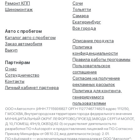
Ремонт КПП
Сочи
Шиномонтаж
Тольятти
Самара
Екатеринбург
Все города
Авто с пробегом
Каталог авто с пробегом
Описание продукта
Заказ автомобиля
Политика
Выкуп
конфиденциальности
Правила работы программы
Партнёрам
Пользовательское
О нас
соглашение
Сотрудничество
Согласие на получение
Контакты
рекламных рассылок
Личный кабинет партнера
Политика для контента,
генерируемого
пользователями
ООО «Автоспот» (ИНН 7715936827 ОРГН 1127746774825 адрес 111250,
Г.МОСКВА, Внутригородская территория города федерального значения
МУНИЦИПАЛЬНЫЙ ОКРУГ ЛЕФОРТОВО, ПРОЕЗД ЗАВОДА СЕРП И МОЛОТ,
Д. 10, ПОМЕЩ. 41Н/9, ОКВЭД 62.0) осуществляет деятельность по
разработке ПО «Autospot» и предоставлению лицензий на ПО. Согласно
Приказу Минцифры от 08.10.22, вид деятельности (код): 2.01.
ПО «Autospot» — исключительные права принадлежат ООО "Автоспот":