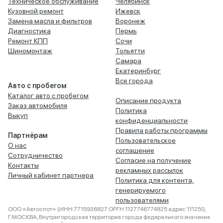
Техническое обслуживание
Челябинск
Кузовной ремонт
Ижевск
Замена масла и фильтров
Воронеж
Диагностика
Пермь
Ремонт КПП
Сочи
Шиномонтаж
Тольятти
Самара
Екатеринбург
Все города
Авто с пробегом
Каталог авто с пробегом
Описание продукта
Заказ автомобиля
Политика
Выкуп
конфиденциальности
Правила работы программы
Партнёрам
Пользовательское
О нас
соглашение
Сотрудничество
Согласие на получение
Контакты
рекламных рассылок
Личный кабинет партнера
Политика для контента,
генерируемого
пользователями
ООО «Автоспот» (ИНН 7715936827 ОРГН 1127746774825 адрес 111250,
Г.МОСКВА, Внутригородская территория города федерального значения