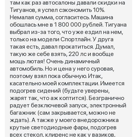
там как раз автосалоны давали скидки на
Тигуанов, я успел сэкономить 10%.
Немалая сумма, согласитесь. Машина
обошлась мне в 1 800 000 рублей. Тигуана
выбрал из-за того, что уже ездил на нем,
только на модели Спортлайн. У друга
такая есть, давал прокатиться. Думал,
такую же себе взять, 220 лс и вообще
мощь лютая! Очень динамичный
автомобиль. Но и цена у него суровая,
поэтому взял пока обычную. Итак,
касательно моей комплектации. Имеется
подогрев сидений (будьте уверены,
жарят так, что аж коптится). Безгранично
радует безключевой запуск, электронный
багажник (сам закрывается, можно не
ждать). А также у моего внедорожника
крутые светодиодные фары, подогрев
всех стекол, клиренс не как у вазиков,