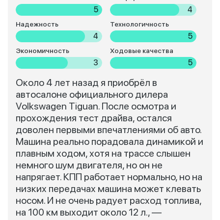
5
4
Надежность
Технологичность
4
5
Экономичность
Ходовые качества
3
5
Около 4 лет назад я приобрёл в
автосалоне официального дилера
Volkswagen Tiguan. После осмотра и
прохождения тест драйва, остался
доволен первыми впечатлениями об авто.
Машина реально порадовала динамикой и
плавным ходом, хотя на трассе слышен
немного шум двигателя, но он не
напрягает. КПП работает нормально, но на
низких передачах машина может клевать
носом. И не очень радует расход топлива,
на 100 км выходит около 12 л., —