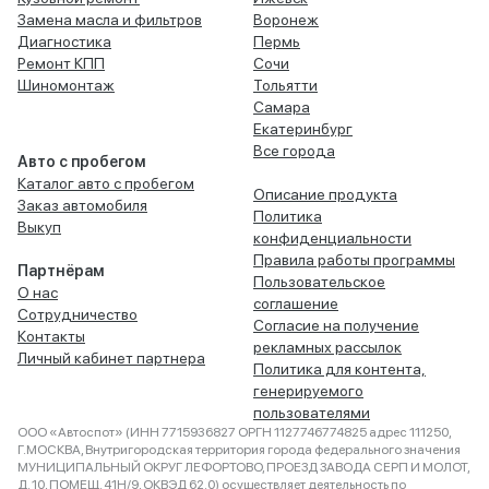
Замена масла и фильтров
Воронеж
Диагностика
Пермь
Ремонт КПП
Сочи
Шиномонтаж
Тольятти
Самара
Екатеринбург
Все города
Авто с пробегом
Каталог авто с пробегом
Описание продукта
Заказ автомобиля
Политика
Выкуп
конфиденциальности
Правила работы программы
Партнёрам
Пользовательское
О нас
соглашение
Сотрудничество
Согласие на получение
Контакты
рекламных рассылок
Личный кабинет партнера
Политика для контента,
генерируемого
пользователями
ООО «Автоспот» (ИНН 7715936827 ОРГН 1127746774825 адрес 111250,
Г.МОСКВА, Внутригородская территория города федерального значения
МУНИЦИПАЛЬНЫЙ ОКРУГ ЛЕФОРТОВО, ПРОЕЗД ЗАВОДА СЕРП И МОЛОТ,
Д. 10, ПОМЕЩ. 41Н/9, ОКВЭД 62.0) осуществляет деятельность по