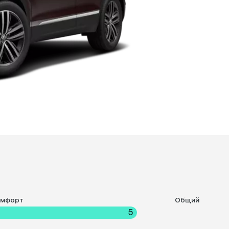
омфорт
Общий
5