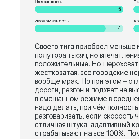
Надежность
Те
5
Экономичность
Хо
4
Своего тига приобрел меньше 
полутора тысяч, но впечатлени
положительные. Но шероховат
жестковатая, все городские не
вообще мрак. Но при этом – о
дороги, разгон и подхват на в
в смешанном режиме в среднем
надо делать, при чём полность
разговаривать, если скорость 
отличная штука: адаптивный к
отрабатывают на все 100%. По