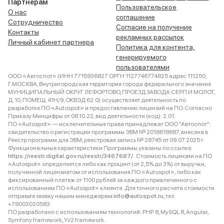
Партнёрам
Пользовательское
О нас
соглашение
Сотрудничество
Согласие на получение
Контакты
рекламных рассылок
Личный кабинет партнера
Политика для контента,
генерируемого
пользователями
ООО «Автоспот» (ИНН 7715936827 ОРГН 1127746774825 адрес 111250,
Г.МОСКВА, Внутригородская территория города федерального значения
МУНИЦИПАЛЬНЫЙ ОКРУГ ЛЕФОРТОВО, ПРОЕЗД ЗАВОДА СЕРП И МОЛОТ,
Д. 10, ПОМЕЩ. 41Н/9, ОКВЭД 62.0) осуществляет деятельность по
разработке ПО «Autospot» и предоставлению лицензий на ПО. Согласно
Приказу Минцифры от 08.10.22, вид деятельности (код): 2.01.
ПО «Autospot» — исключительные права принадлежат ООО "Автоспот":
свидетельство о регистрации программы ЭВМ № 2018618687, внесена в
Реестр программ для ЭВМ, реестровая запись № 28745 от 09.07.2025 г.
Функциональные характеристики Программы указаны по ссылке:
https://reestr.digital.gov.ru/reestr/3467687/
. Стоимость лицензии на ПО
«Autospot» определяется либо как процент (от 2,5% до 3%) от выручки,
полученной лицензиатом от использования ПО «Autospot», либо как
фиксированный платеж от 1100 рублей за каждого привлеченного с
использованием ПО «Autospot» клиента. Для точного расчета стоимости
отправьте заявку нашим менеджерам
info@autospot.ru
, тел.
+78003020583
ПО разработано с использованием технологий: PHP 8, MySQL 8, Angular,
Symfony framework, Yii2 framework.