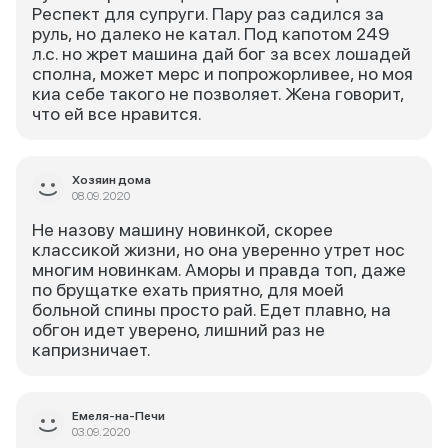
Респект для супруги. Пару раз садился за
руль, но далеко не катал. Под капотом 249
л.с. но жрет машина дай бог за всех лошадей
сполна, может мерс и попрожорливее, но моя
киа себе такого не позволяет. Жена говорит,
что ей все нравится.
Хозяин дома
08.09.2020
Не назову машину новинкой, скорее
классикой жизни, но она уверенно утрет нос
многим новинкам. Аморы и правда топ, даже
по брущатке ехать приятно, для моей
больной спины просто рай. Едет плавно, на
обгон идет уверено, лишний раз не
капризничает.
Емеля-на-Печи
03.09.2020