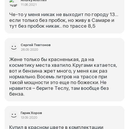
Andrey Anufriev
11.06.2021
Че-то у меня никак не выходит по городу 13...
если только без пробок, но живу в Самаре и
тут без пробок никак.. по трассе 8,5
Сергей Тевтонов
26.09.2020
Жене только бы красненькая, да на
косметику места хватило. Кругами катается,
вот и бензина жрет много, у меня как раз
нормально. Восемь литров на трассе при
такой мощности это еще по божески. Не
нравится – берите Теслу, там вообще без
бенза.
Гарик Хоров
13.09.2020
Купил в красном цвете в комплектации