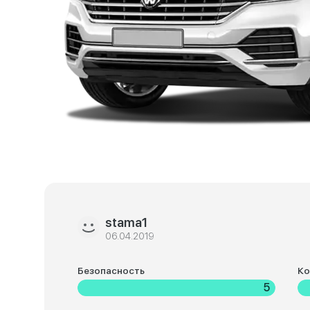
stama1
06.04.2019
Безопасность
К
5