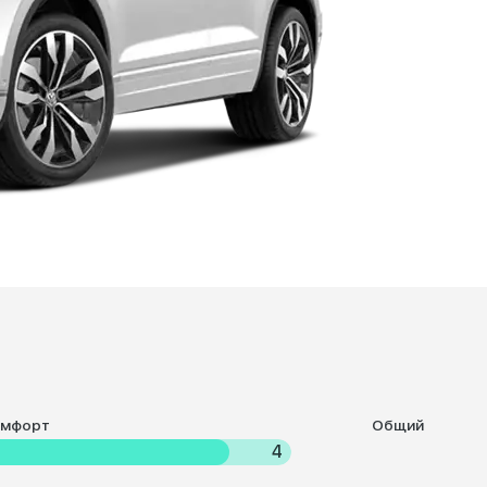
омфорт
Общий
4