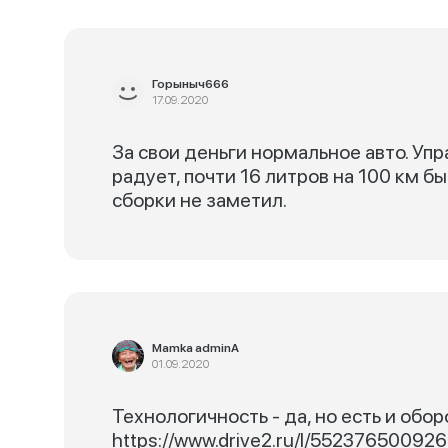
Горыныч666
17.09.2020
За свои деньги нормальное авто. Уп
радует, почти 16 литров на 100 км б
сборки не заметил.
Mamka adminA
01.09.2020
Технологичность - да, но есть и обо
https://www.drive2.ru/l/5523765009