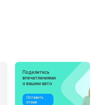
Поделитесь
впечатлениями
о вашем авто
Оставить
отзыв