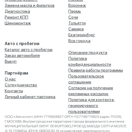
Замена масла и фильтров
Воронеж
Диагностика
Пермь
Ремонт КПП
Сочи
Шиномонтаж
Тольятти
Самара
Екатеринбург
Все города
Авто с пробегом
Каталог авто с пробегом
Описание продукта
Заказ автомобиля
Политика
Выкуп
конфиденциальности
Правила работы программы
Партнёрам
Пользовательское
О нас
соглашение
Сотрудничество
Согласие на получение
Контакты
рекламных рассылок
Личный кабинет партнера
Политика для контента,
генерируемого
пользователями
ООО «Автоспот» (ИНН 7715936827 ОРГН 1127746774825 адрес 111250,
Г.МОСКВА, Внутригородская территория города федерального значения
МУНИЦИПАЛЬНЫЙ ОКРУГ ЛЕФОРТОВО, ПРОЕЗД ЗАВОДА СЕРП И МОЛОТ,
Д. 10, ПОМЕЩ. 41Н/9, ОКВЭД 62.0) осуществляет деятельность по