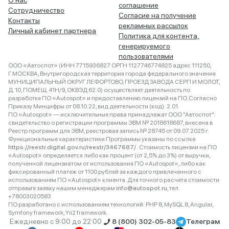
О нас
соглашение
Сотрудничество
Согласие на получение
Контакты
рекламных рассылок
Личный кабинет партнера
Политика для контента,
генерируемого
пользователями
ООО «Автоспот» (ИНН 7715936827 ОРГН 1127746774825 адрес 111250,
Г.МОСКВА, Внутригородская территория города федерального значения
МУНИЦИПАЛЬНЫЙ ОКРУГ ЛЕФОРТОВО, ПРОЕЗД ЗАВОДА СЕРП И МОЛОТ,
Д. 10, ПОМЕЩ. 41Н/9, ОКВЭД 62.0) осуществляет деятельность по
разработке ПО «Autospot» и предоставлению лицензий на ПО. Согласно
Приказу Минцифры от 08.10.22, вид деятельности (код): 2.01.
ПО «Autospot» — исключительные права принадлежат ООО "Автоспот":
свидетельство о регистрации программы ЭВМ № 2018618687, внесена в
Реестр программ для ЭВМ, реестровая запись № 28745 от 09.07.2025 г.
Функциональные характеристики Программы указаны по ссылке:
https://reestr.digital.gov.ru/reestr/3467687/
. Стоимость лицензии на ПО
«Autospot» определяется либо как процент (от 2,5% до 3%) от выручки,
полученной лицензиатом от использования ПО «Autospot», либо как
фиксированный платеж от 1100 рублей за каждого привлеченного с
использованием ПО «Autospot» клиента. Для точного расчета стоимости
отправьте заявку нашим менеджерам
info@autospot.ru
, тел.
+78003020583
ПО разработано с использованием технологий: PHP 8, MySQL 8, Angular,
Symfony framework, Yii2 framework.
Ежедневно с 9:00 до 22:00
8 (800) 302-05-83
Телеграм