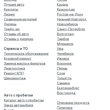
Лучшие авто
Казань
Кредиты
Краснодар
Лизинг
Ростов-на-Дону
Сравнения моделей
Нижний Новгород
Дилеры
Новосибирск
Трейд-ин
Санкт-Петербург
Отзывы об авто
Волгоград
Отзывы о дилерах
Тамбов
Мурманск
Сервисы и ТО
Уфа
Техническое обслуживание
Челябинск
Кузовной ремонт
Ижевск
Замена масла и фильтров
Воронеж
Диагностика
Пермь
Ремонт КПП
Сочи
Шиномонтаж
Тольятти
Самара
Екатеринбург
Все города
Авто с пробегом
Каталог авто с пробегом
Описание продукта
Заказ автомобиля
Политика