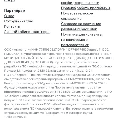
Выкуп
конфиденциальности
Правила работы программы
Партнёрам
Пользовательское
О нас
соглашение
Сотрудничество
Согласие на получение
Контакты
рекламных рассылок
Личный кабинет партнера
Политика для контента,
генерируемого
пользователями
ООО «Автоспот» (ИНН 7715936827 ОРГН 1127746774825 адрес 111250,
Г.МОСКВА, Внутригородская территория города федерального значения
МУНИЦИПАЛЬНЫЙ ОКРУГ ЛЕФОРТОВО, ПРОЕЗД ЗАВОДА СЕРП И МОЛОТ,
Д. 10, ПОМЕЩ. 41Н/9, ОКВЭД 62.0) осуществляет деятельность по
разработке ПО «Autospot» и предоставлению лицензий на ПО. Согласно
Приказу Минцифры от 08.10.22, вид деятельности (код): 2.01.
ПО «Autospot» — исключительные права принадлежат ООО "Автоспот":
свидетельство о регистрации программы ЭВМ № 2018618687, внесена в
Реестр программ для ЭВМ, реестровая запись № 28745 от 09.07.2025 г.
Функциональные характеристики Программы указаны по ссылке:
https://reestr.digital.gov.ru/reestr/3467687/
. Стоимость лицензии на ПО
«Autospot» определяется либо как процент (от 2,5% до 3%) от выручки,
полученной лицензиатом от использования ПО «Autospot», либо как
фиксированный платеж от 1100 рублей за каждого привлеченного с
использованием ПО «Autospot» клиента. Для точного расчета стоимости
отправьте заявку нашим менеджерам
info@autospot.ru
, тел.
+78003020583