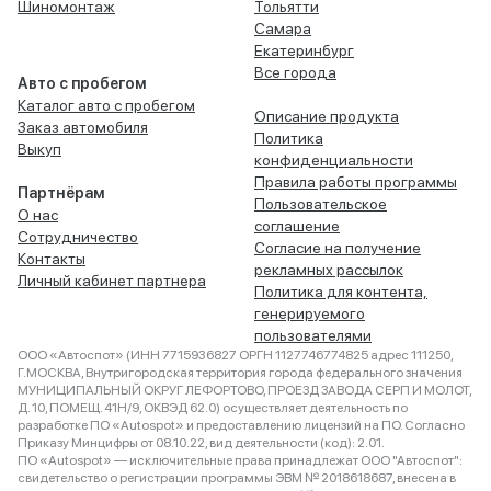
Шиномонтаж
Тольятти
Самара
Екатеринбург
Все города
Авто с пробегом
Каталог авто с пробегом
Описание продукта
Заказ автомобиля
Политика
Выкуп
конфиденциальности
Правила работы программы
Партнёрам
Пользовательское
О нас
соглашение
Сотрудничество
Согласие на получение
Контакты
рекламных рассылок
Личный кабинет партнера
Политика для контента,
генерируемого
пользователями
ООО «Автоспот» (ИНН 7715936827 ОРГН 1127746774825 адрес 111250,
Г.МОСКВА, Внутригородская территория города федерального значения
МУНИЦИПАЛЬНЫЙ ОКРУГ ЛЕФОРТОВО, ПРОЕЗД ЗАВОДА СЕРП И МОЛОТ,
Д. 10, ПОМЕЩ. 41Н/9, ОКВЭД 62.0) осуществляет деятельность по
разработке ПО «Autospot» и предоставлению лицензий на ПО. Согласно
Приказу Минцифры от 08.10.22, вид деятельности (код): 2.01.
ПО «Autospot» — исключительные права принадлежат ООО "Автоспот":
свидетельство о регистрации программы ЭВМ № 2018618687, внесена в