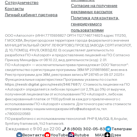
Сотрудничество
Согласие на получение
Контакты
рекламных рассылок
Личный кабинет партнера
Политика для контента,
генерируемого
пользователями
ООО «Автоспот» (ИНН 7715936827 ОРГН 1127746774825 адрес 111250,
Г.МОСКВА, Внутригородская территория города федерального значения
МУНИЦИПАЛЬНЫЙ ОКРУГ ЛЕФОРТОВО, ПРОЕЗД ЗАВОДА СЕРП И МОЛОТ,
Д. 10, ПОМЕЩ. 41Н/9, ОКВЭД 62.0) осуществляет деятельность по
разработке ПО «Autospot» и предоставлению лицензий на ПО. Согласно
Приказу Минцифры от 08.10.22, вид деятельности (код): 2.01.
ПО «Autospot» — исключительные права принадлежат ООО "Автоспот":
свидетельство о регистрации программы ЭВМ № 2018618687, внесена в
Реестр программ для ЭВМ, реестровая запись № 28745 от 09.07.2025 г.
Функциональные характеристики Программы указаны по ссылке:
https://reestr.digital.gov.ru/reestr/3467687/
. Стоимость лицензии на ПО
«Autospot» определяется либо как процент (от 2,5% до 3%) от выручки,
полученной лицензиатом от использования ПО «Autospot», либо как
фиксированный платеж от 1100 рублей за каждого привлеченного с
использованием ПО «Autospot» клиента. Для точного расчета стоимости
отправьте заявку нашим менеджерам
info@autospot.ru
, тел.
+78003020583
ПО разработано с использованием технологий: PHP 8, MySQL 8, Angular,
Symfony framework, Yii2 framework.
Ежедневно с 9:00 до 22:00
8 (800) 302-05-83
Телеграм
Вконтакте
YouTube
Rutube
MAX
Дзен