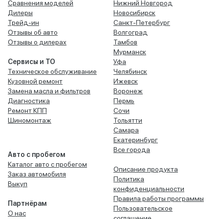
Сравнения моделей
Нижний Новгород
Дилеры
Новосибирск
Трейд-ин
Санкт-Петербург
Отзывы об авто
Волгоград
Отзывы о дилерах
Тамбов
Мурманск
Сервисы и ТО
Уфа
Техническое обслуживание
Челябинск
Кузовной ремонт
Ижевск
Замена масла и фильтров
Воронеж
Диагностика
Пермь
Ремонт КПП
Сочи
Шиномонтаж
Тольятти
Самара
Екатеринбург
Все города
Авто с пробегом
Каталог авто с пробегом
Описание продукта
Заказ автомобиля
Политика
Выкуп
конфиденциальности
Правила работы программы
Партнёрам
Пользовательское
О нас
соглашение