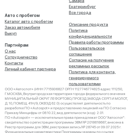
Самара
Екатеринбург
Все города
Авто с пробегом
Каталог авто с пробегом
Описание продукта
Заказ автомобиля
Политика
Выкуп
конфиденциальности
Правила работы программы
Партнёрам
Пользовательское
О нас
соглашение
Сотрудничество
Согласие на получение
Контакты
рекламных рассылок
Личный кабинет партнера
Политика для контента,
генерируемого
пользователями
ООО «Автоспот» (ИНН 7715936827 ОРГН 1127746774825 адрес 111250,
Г.МОСКВА, Внутригородская территория города федерального значения
МУНИЦИПАЛЬНЫЙ ОКРУГ ЛЕФОРТОВО, ПРОЕЗД ЗАВОДА СЕРП И МОЛОТ,
Д. 10, ПОМЕЩ. 41Н/9, ОКВЭД 62.0) осуществляет деятельность по
разработке ПО «Autospot» и предоставлению лицензий на ПО. Согласно
Приказу Минцифры от 08.10.22, вид деятельности (код): 2.01.
ПО «Autospot» — исключительные права принадлежат ООО "Автоспот":
свидетельство о регистрации программы ЭВМ № 2018618687, внесена в
Реестр программ для ЭВМ, реестровая запись № 28745 от 09.07.2025 г.
Функциональные характеристики Программы указаны по ссылке: