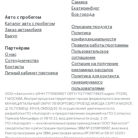
Самара
Екатеринбург
Все города
Авто с пробегом
Каталог авто с пробегом
Описание продукта
Заказ автомобиля
Политика
Выкуп
конфиденциальности
Правила работы программы
Партнёрам
Пользовательское
О нас
соглашение
Сотрудничество
Согласие на получение
Контакты
рекламных рассылок
Личный кабинет партнера
Политика для контента,
генерируемого
пользователями
ООО «Автоспот» (ИНН 7715936827 ОРГН 1127746774825 адрес 111250,
Г.МОСКВА, Внутригородская территория города федерального значения
МУНИЦИПАЛЬНЫЙ ОКРУГ ЛЕФОРТОВО, ПРОЕЗД ЗАВОДА СЕРП И МОЛОТ,
Д. 10, ПОМЕЩ. 41Н/9, ОКВЭД 62.0) осуществляет деятельность по
разработке ПО «Autospot» и предоставлению лицензий на ПО. Согласно
Приказу Минцифры от 08.10.22, вид деятельности (код): 2.01.
ПО «Autospot» — исключительные права принадлежат ООО "Автоспот":
свидетельство о регистрации программы ЭВМ № 2018618687, внесена в
Реестр программ для ЭВМ, реестровая запись № 28745 от 09.07.2025 г.