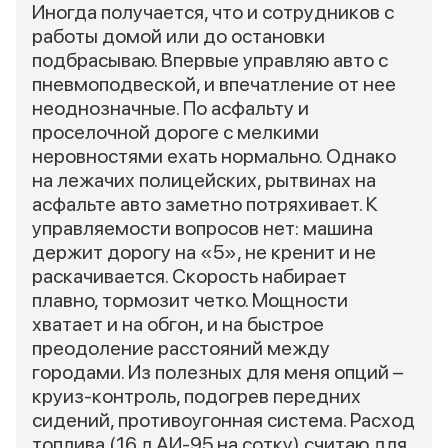
Иногда получается, что и сотрудников с
работы домой или до остановки
подбрасываю. Впервые управляю авто с
пневмоподвеской, и впечатление от нее
неоднозначные. По асфальту и
проселочной дороге с мелкими
неровностями ехать нормально. Однако
на лежачих полицейских, рытвинах на
асфальте авто заметно потряхивает. К
управляемости вопросов нет: машина
держит дорогу на «5», не кренит и не
раскачивается. Скорость набирает
плавно, тормозит четко. Мощности
хватает и на обгон, и на быстрое
преодоление расстояний между
городами. Из полезных для меня опций –
круиз-контроль, подогрев передних
сидений, противоугонная система. Расход
топлива (16 л АИ-95 на сотку) считаю для