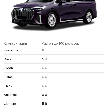
Комплектация
Разгон до 100 км/ч, сек
Executive
6
Base
5.8
Dream
6.6
Home
6.6
Think
6.6
Business
6.6
Ultimate
5.9