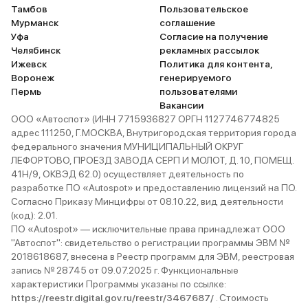
Тамбов
Пользовательское
Мурманск
соглашение
Уфа
Согласие на получение
Челябинск
рекламных рассылок
Ижевск
Политика для контента,
Воронеж
генерируемого
Пермь
пользователями
Вакансии
ООО «Автоспот» (ИНН 7715936827 ОРГН 1127746774825
адрес 111250, Г.МОСКВА, Внутригородская территория города
федерального значения МУНИЦИПАЛЬНЫЙ ОКРУГ
ЛЕФОРТОВО, ПРОЕЗД ЗАВОДА СЕРП И МОЛОТ, Д. 10, ПОМЕЩ.
41Н/9, ОКВЭД 62.0) осуществляет деятельность по
разработке ПО «Autospot» и предоставлению лицензий на ПО.
Согласно Приказу Минцифры от 08.10.22, вид деятельности
(код): 2.01.
ПО «Autospot» — исключительные права принадлежат ООО
"Автоспот": свидетельство о регистрации программы ЭВМ №
2018618687, внесена в Реестр программ для ЭВМ, реестровая
запись № 28745 от 09.07.2025 г. Функциональные
характеристики Программы указаны по ссылке:
https://reestr.digital.gov.ru/reestr/3467687/
. Стоимость