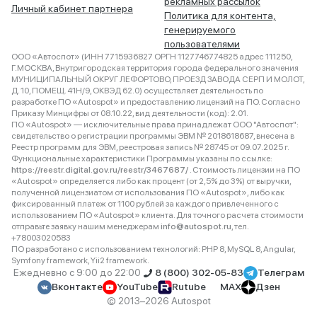
рекламных рассылок
Личный кабинет партнера
Политика для контента,
генерируемого
пользователями
ООО «Автоспот» (ИНН 7715936827 ОРГН 1127746774825 адрес 111250,
Г.МОСКВА, Внутригородская территория города федерального значения
МУНИЦИПАЛЬНЫЙ ОКРУГ ЛЕФОРТОВО, ПРОЕЗД ЗАВОДА СЕРП И МОЛОТ,
Д. 10, ПОМЕЩ. 41Н/9, ОКВЭД 62.0) осуществляет деятельность по
разработке ПО «Autospot» и предоставлению лицензий на ПО. Согласно
Приказу Минцифры от 08.10.22, вид деятельности (код): 2.01.
ПО «Autospot» — исключительные права принадлежат ООО "Автоспот":
свидетельство о регистрации программы ЭВМ № 2018618687, внесена в
Реестр программ для ЭВМ, реестровая запись № 28745 от 09.07.2025 г.
Функциональные характеристики Программы указаны по ссылке:
https://reestr.digital.gov.ru/reestr/3467687/
. Стоимость лицензии на ПО
«Autospot» определяется либо как процент (от 2,5% до 3%) от выручки,
полученной лицензиатом от использования ПО «Autospot», либо как
фиксированный платеж от 1100 рублей за каждого привлеченного с
использованием ПО «Autospot» клиента. Для точного расчета стоимости
отправьте заявку нашим менеджерам
info@autospot.ru
, тел.
+78003020583
ПО разработано с использованием технологий: PHP 8, MySQL 8, Angular,
Symfony framework, Yii2 framework.
Ежедневно с 9:00 до 22:00
8 (800) 302-05-83
Телеграм
Вконтакте
YouTube
Rutube
MAX
Дзен
© 2013–2026 Autospot