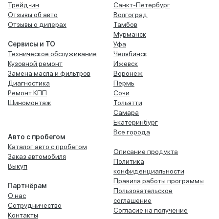
Трейд-ин
Санкт-Петербург
Отзывы об авто
Волгоград
Отзывы о дилерах
Тамбов
Мурманск
Сервисы и ТО
Уфа
Техническое обслуживание
Челябинск
Кузовной ремонт
Ижевск
Замена масла и фильтров
Воронеж
Диагностика
Пермь
Ремонт КПП
Сочи
Шиномонтаж
Тольятти
Самара
Екатеринбург
Все города
Авто с пробегом
Каталог авто с пробегом
Описание продукта
Заказ автомобиля
Политика
Выкуп
конфиденциальности
Правила работы программы
Партнёрам
Пользовательское
О нас
соглашение
Сотрудничество
Согласие на получение
Контакты