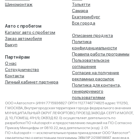
Шиномонтаж
Тольятти
Самара
Екатеринбург
Все города
Авто с пробегом
Каталог авто с пробегом
Описание продукта
Заказ автомобиля
Политика
Выкуп
конфиденциальности
Правила работы программы
Партнёрам
Пользовательское
О нас
соглашение
Сотрудничество
Согласие на получение
Контакты
рекламных рассылок
Личный кабинет партнера
Политика для контента,
генерируемого
пользователями
ООО «Автоспот» (ИНН 7715936827 ОРГН 1127746774825 адрес 111250,
Г.МОСКВА, Внутригородская территория города федерального значения
МУНИЦИПАЛЬНЫЙ ОКРУГ ЛЕФОРТОВО, ПРОЕЗД ЗАВОДА СЕРП И МОЛОТ,
Д. 10, ПОМЕЩ. 41Н/9, ОКВЭД 62.0) осуществляет деятельность по
разработке ПО «Autospot» и предоставлению лицензий на ПО. Согласно
Приказу Минцифры от 08.10.22, вид деятельности (код): 2.01.
ПО «Autospot» — исключительные права принадлежат ООО "Автоспот":
свидетельство о регистрации программы ЭВМ № 2018618687, внесена в