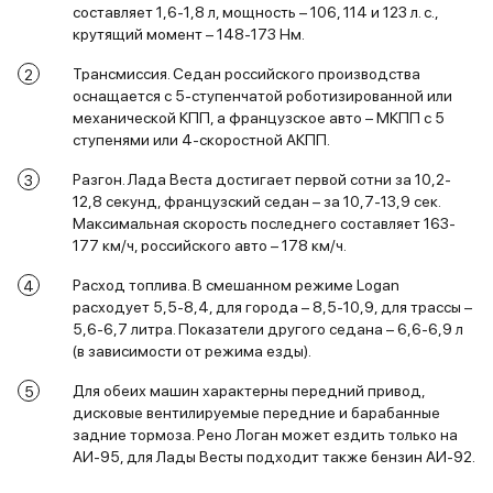
составляет 1,6-1,8 л, мощность – 106, 114 и 123 л. с.,
крутящий момент – 148-173 Нм.
Трансмиссия. Седан российского производства
оснащается с 5-ступенчатой роботизированной или
механической КПП, а французское авто – МКПП с 5
ступенями или 4-скоростной АКПП.
Разгон. Лада Веста достигает первой сотни за 10,2-
12,8 секунд, французский седан – за 10,7-13,9 сек.
Максимальная скорость последнего составляет 163-
177 км/ч, российского авто – 178 км/ч.
Расход топлива. В смешанном режиме Logan
расходует 5,5-8,4, для города – 8,5-10,9, для трассы –
5,6-6,7 литра. Показатели другого седана – 6,6-6,9 л
(в зависимости от режима езды).
Для обеих машин характерны передний привод,
дисковые вентилируемые передние и барабанные
задние тормоза. Рено Логан может ездить только на
АИ-95, для Лады Весты подходит также бензин АИ-92.