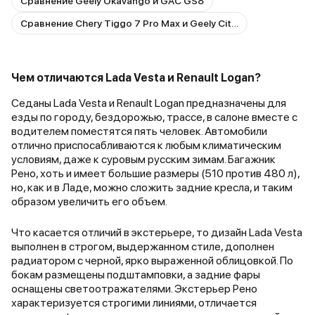
Сравнение Geely Okavango и GAC GS8
Сравнение Chery Tiggo 7 Pro Max и Geely Cityray
Чем отличаются Lada Vesta и Renault Logan?
Седаны Lada Vesta и Renault Logan предназначены для
езды по городу, бездорожью, трассе, в салоне вместе с
водителем поместятся пять человек. Автомобили
отлично приспосабливаются к любым климатическим
условиям, даже к суровым русским зимам. Багажник
Рено, хоть и имеет большие размеры (510 против 480 л),
но, как и в Ладе, можно сложить задние кресла, и таким
образом увеличить его объем.
Что касается отличий в экстерьере, то дизайн Lada Vesta
выполнен в строгом, выдержанном стиле, дополнен
радиатором с черной, ярко выраженной облицовкой. По
бокам размещены подштамповки, а задние фары
оснащены светоотражателями. Экстерьер Рено
характеризуется строгими линиями, отличается