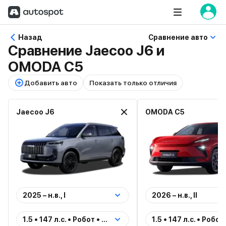
Назад
Сравнение авто
Сравнение Jaecoo J6 и
OMODA C5
Добавить авто
Показать только отличия
Jaecoo J6
OMODA C5
2025 – н.в., I
2026 – н.в., II
1.5 • 147 л.с. • Робот • Передний • Бензин (Престиж)