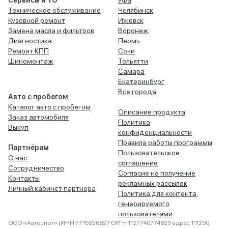
Сервисы и ТО
Уфа
Техническое обслуживание
Челябинск
Кузовной ремонт
Ижевск
Замена масла и фильтров
Воронеж
Диагностика
Пермь
Ремонт КПП
Сочи
Шиномонтаж
Тольятти
Самара
Екатеринбург
Все города
Авто с пробегом
Каталог авто с пробегом
Описание продукта
Заказ автомобиля
Политика
Выкуп
конфиденциальности
Правила работы программы
Партнёрам
Пользовательское
О нас
соглашение
Сотрудничество
Согласие на получение
Контакты
рекламных рассылок
Личный кабинет партнера
Политика для контента,
генерируемого
пользователями
ООО «Автоспот» (ИНН 7715936827 ОРГН 1127746774825 адрес 111250,