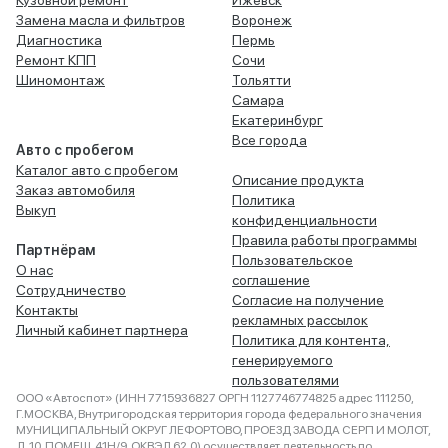
Кузовной ремонт
Ижевск
Замена масла и фильтров
Воронеж
Диагностика
Пермь
Ремонт КПП
Сочи
Шиномонтаж
Тольятти
Самара
Екатеринбург
Все города
Авто с пробегом
Каталог авто с пробегом
Описание продукта
Заказ автомобиля
Политика
Выкуп
конфиденциальности
Правила работы программы
Партнёрам
Пользовательское
О нас
соглашение
Сотрудничество
Согласие на получение
Контакты
рекламных рассылок
Личный кабинет партнера
Политика для контента,
генерируемого
пользователями
ООО «Автоспот» (ИНН 7715936827 ОРГН 1127746774825 адрес 111250,
Г.МОСКВА, Внутригородская территория города федерального значения
МУНИЦИПАЛЬНЫЙ ОКРУГ ЛЕФОРТОВО, ПРОЕЗД ЗАВОДА СЕРП И МОЛОТ,
Д. 10, ПОМЕЩ. 41Н/9, ОКВЭД 62.0) осуществляет деятельность по