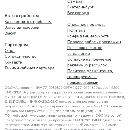
Самара
Екатеринбург
Все города
Авто с пробегом
Каталог авто с пробегом
Описание продукта
Заказ автомобиля
Политика
Выкуп
конфиденциальности
Правила работы программы
Партнёрам
Пользовательское
О нас
соглашение
Сотрудничество
Согласие на получение
Контакты
рекламных рассылок
Личный кабинет партнера
Политика для контента,
генерируемого
пользователями
ООО «Автоспот» (ИНН 7715936827 ОРГН 1127746774825 адрес 111250,
Г.МОСКВА, Внутригородская территория города федерального значения
МУНИЦИПАЛЬНЫЙ ОКРУГ ЛЕФОРТОВО, ПРОЕЗД ЗАВОДА СЕРП И МОЛОТ,
Д. 10, ПОМЕЩ. 41Н/9, ОКВЭД 62.0) осуществляет деятельность по
разработке ПО «Autospot» и предоставлению лицензий на ПО. Согласно
Приказу Минцифры от 08.10.22, вид деятельности (код): 2.01.
ПО «Autospot» — исключительные права принадлежат ООО "Автоспот":
свидетельство о регистрации программы ЭВМ № 2018618687, внесена в
Реестр программ для ЭВМ, реестровая запись № 28745 от 09.07.2025 г.
Функциональные характеристики Программы указаны по ссылке: