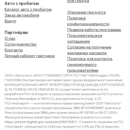
Все города
Авто с пробегом
Каталог авто с пробегом
Описание продукта
Заказ автомобиля
Политика
Выкуп
конфиденциальности
Правила работы программы
Партнёрам
Пользовательское
О нас
соглашение
Сотрудничество
Согласие на получение
Контакты
рекламных рассылок
Личный кабинет партнера
Политика для контента,
генерируемого
пользователями
ООО «Автоспот» (ИНН 7715936827 ОРГН 1127746774825 адрес 111250,
Г.МОСКВА, Внутригородская территория города федерального значения
МУНИЦИПАЛЬНЫЙ ОКРУГ ЛЕФОРТОВО, ПРОЕЗД ЗАВОДА СЕРП И МОЛОТ,
Д. 10, ПОМЕЩ. 41Н/9, ОКВЭД 62.0) осуществляет деятельность по
разработке ПО «Autospot» и предоставлению лицензий на ПО. Согласно
Приказу Минцифры от 08.10.22, вид деятельности (код): 2.01.
ПО «Autospot» — исключительные права принадлежат ООО "Автоспот":
свидетельство о регистрации программы ЭВМ № 2018618687, внесена в
Реестр программ для ЭВМ, реестровая запись № 28745 от 09.07.2025 г.
Функциональные характеристики Программы указаны по ссылке:
https://reestr.digital.gov.ru/reestr/3467687/
. Стоимость лицензии на ПО
«Autospot» определяется либо как процент (от 2,5% до 3%) от выручки,