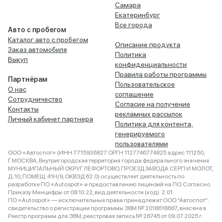
Самара
Екатеринбург
Все города
Авто с пробегом
Каталог авто с пробегом
Описание продукта
Заказ автомобиля
Политика
Выкуп
конфиденциальности
Правила работы программы
Партнёрам
Пользовательское
О нас
соглашение
Сотрудничество
Согласие на получение
Контакты
рекламных рассылок
Личный кабинет партнера
Политика для контента,
генерируемого
пользователями
ООО «Автоспот» (ИНН 7715936827 ОРГН 1127746774825 адрес 111250,
Г.МОСКВА, Внутригородская территория города федерального значения
МУНИЦИПАЛЬНЫЙ ОКРУГ ЛЕФОРТОВО, ПРОЕЗД ЗАВОДА СЕРП И МОЛОТ,
Д. 10, ПОМЕЩ. 41Н/9, ОКВЭД 62.0) осуществляет деятельность по
разработке ПО «Autospot» и предоставлению лицензий на ПО. Согласно
Приказу Минцифры от 08.10.22, вид деятельности (код): 2.01.
ПО «Autospot» — исключительные права принадлежат ООО "Автоспот":
свидетельство о регистрации программы ЭВМ № 2018618687, внесена в
Реестр программ для ЭВМ, реестровая запись № 28745 от 09.07.2025 г.