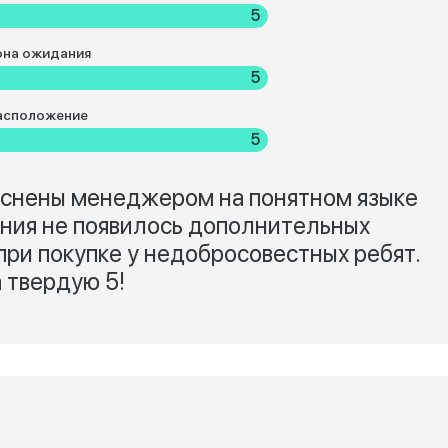
5
она ожидания
5
асположение
5
яснены менеджером на понятном языке
ения не появилось дополнительных
 при покупке у недобросовестных ребят.
 твердую 5!