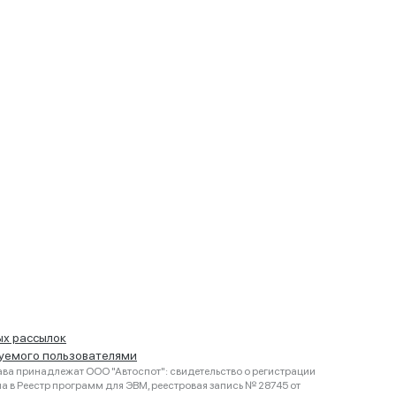
ых рассылок
руемого пользователями
ва принадлежат ООО "Автоспот": свидетельство о регистрации
 в Реестр программ для ЭВМ, реестровая запись № 28745 от