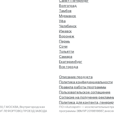
Санкт-Петербург
Волгоград
Тамбов
Мурманск
Уфа
Челябинск
Ижевск
Воронеж
Пермь
Сочи
Тольятти
Самара
Екатеринбург
Все города
Описание продукта
Политика конфиденциальности
Правила работы программы
Пользовательское соглашение
Согласие на получение рекламн
Политика для контента, генери
0, Г.МОСКВА, Внутригородская
ПО «Autospot» — исключительные пра
РУГ ЛЕФОРТОВО, ПРОЕЗД ЗАВОДА
программы ЭВМ № 2018618687, внесена