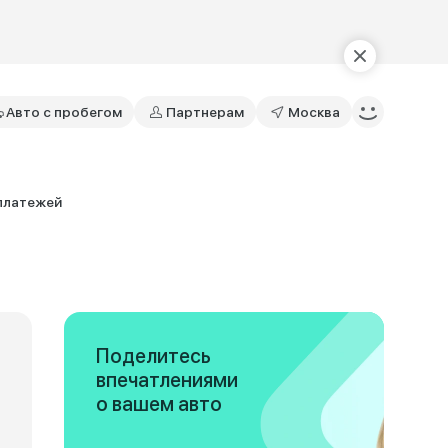
Авто с пробегом
Партнерам
Москва
 платежей
Поделитесь
впечатлениями
о вашем авто