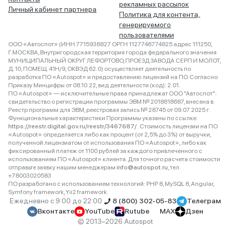
рекламных рассылок
Личный кабинет партнера
Политика для контента,
генерируемого
пользователями
ООО «Автоспот» (ИНН 7715936827 ОРГН 1127746774825 адрес 111250,
Г.МОСКВА, Внутригородская территория города федерального значения
МУНИЦИПАЛЬНЫЙ ОКРУГ ЛЕФОРТОВО, ПРОЕЗД ЗАВОДА СЕРП И МОЛОТ,
Д. 10, ПОМЕЩ. 41Н/9, ОКВЭД 62.0) осуществляет деятельность по
разработке ПО «Autospot» и предоставлению лицензий на ПО. Согласно
Приказу Минцифры от 08.10.22, вид деятельности (код): 2.01.
ПО «Autospot» — исключительные права принадлежат ООО "Автоспот":
свидетельство о регистрации программы ЭВМ № 2018618687, внесена в
Реестр программ для ЭВМ, реестровая запись № 28745 от 09.07.2025 г.
Функциональные характеристики Программы указаны по ссылке:
https://reestr.digital.gov.ru/reestr/3467687/
. Стоимость лицензии на ПО
«Autospot» определяется либо как процент (от 2,5% до 3%) от выручки,
полученной лицензиатом от использования ПО «Autospot», либо как
фиксированный платеж от 1100 рублей за каждого привлеченного с
использованием ПО «Autospot» клиента. Для точного расчета стоимости
отправьте заявку нашим менеджерам
info@autospot.ru
, тел.
+78003020583
ПО разработано с использованием технологий: PHP 8, MySQL 8, Angular,
Symfony framework, Yii2 framework.
Ежедневно с 9:00 до 22:00
8 (800) 302-05-83
Телеграм
Вконтакте
YouTube
Rutube
MAX
Дзен
© 2013–2026 Autospot