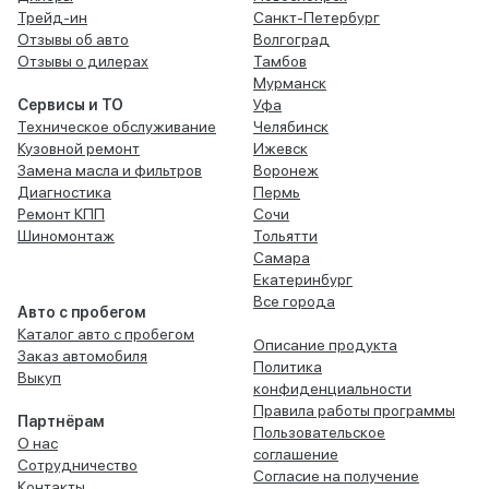
Трейд-ин
Санкт-Петербург
Отзывы об авто
Волгоград
Отзывы о дилерах
Тамбов
Мурманск
Сервисы и ТО
Уфа
Техническое обслуживание
Челябинск
Кузовной ремонт
Ижевск
Замена масла и фильтров
Воронеж
Диагностика
Пермь
Ремонт КПП
Сочи
Шиномонтаж
Тольятти
Самара
Екатеринбург
Все города
Авто с пробегом
Каталог авто с пробегом
Описание продукта
Заказ автомобиля
Политика
Выкуп
конфиденциальности
Правила работы программы
Партнёрам
Пользовательское
О нас
соглашение
Сотрудничество
Согласие на получение
Контакты