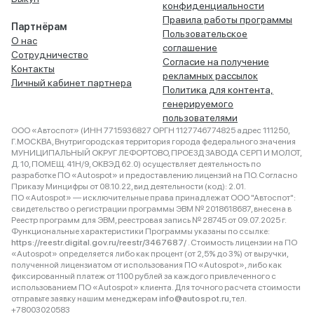
конфиденциальности
Правила работы программы
Партнёрам
Пользовательское
О нас
соглашение
Сотрудничество
Согласие на получение
Контакты
рекламных рассылок
Личный кабинет партнера
Политика для контента,
генерируемого
пользователями
ООО «Автоспот» (ИНН 7715936827 ОРГН 1127746774825 адрес 111250,
Г.МОСКВА, Внутригородская территория города федерального значения
МУНИЦИПАЛЬНЫЙ ОКРУГ ЛЕФОРТОВО, ПРОЕЗД ЗАВОДА СЕРП И МОЛОТ,
Д. 10, ПОМЕЩ. 41Н/9, ОКВЭД 62.0) осуществляет деятельность по
разработке ПО «Autospot» и предоставлению лицензий на ПО. Согласно
Приказу Минцифры от 08.10.22, вид деятельности (код): 2.01.
ПО «Autospot» — исключительные права принадлежат ООО "Автоспот":
свидетельство о регистрации программы ЭВМ № 2018618687, внесена в
Реестр программ для ЭВМ, реестровая запись № 28745 от 09.07.2025 г.
Функциональные характеристики Программы указаны по ссылке:
https://reestr.digital.gov.ru/reestr/3467687/
. Стоимость лицензии на ПО
«Autospot» определяется либо как процент (от 2,5% до 3%) от выручки,
полученной лицензиатом от использования ПО «Autospot», либо как
фиксированный платеж от 1100 рублей за каждого привлеченного с
использованием ПО «Autospot» клиента. Для точного расчета стоимости
отправьте заявку нашим менеджерам
info@autospot.ru
, тел.
+78003020583