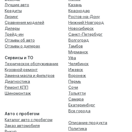
Лучшие авто
Казань
Кредиты
Краснодар
Лизинг
Ростов-на-Дону
Сравнения моделей
Нижний Новгород
Дилеры
Новосибирск
Трейд-ин
Санкт-Петербург
Отзывы об авто
Волгоград
Отзывы о дилерах
Тамбов
Мурманск
Сервисы и ТО
Уфа
Техническое обслуживание
Челябинск
Кузовной ремонт
Ижевск
Замена масла и фильтров
Воронеж
Диагностика
Пермь
Ремонт КПП
Сочи
Шиномонтаж
Тольятти
Самара
Екатеринбург
Все города
Авто с пробегом
Каталог авто с пробегом
Описание продукта
Заказ автомобиля
Политика
Выкуп