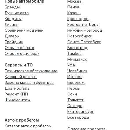
Новые автомобили
Москва
Бренды
Пенза
Лучшие авто
Казань
Кредиты
Краснодар
Лизинг
Ростов-на-Дону
Сравнения моделей
Нижний Новгород
Дилеры
Новосибирск
Трейд-ин
Санкт-Петербург
Отзывы об авто
Волгоград
Отзывы о дилерах
Тамбов
Мурманск
Сервисы и ТО
Уфа
Техническое обслуживание
Челябинск
Кузовной ремонт
Ижевск
Замена масла и фильтров
Воронеж
Диагностика
Пермь
Ремонт КПП
Сочи
Шиномонтаж
Тольятти
Самара
Екатеринбург
Все города
Авто с пробегом
Каталог авто с пробегом
Описание продукта