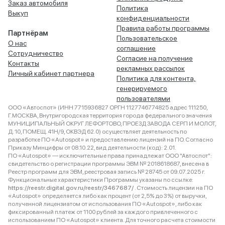
Заказ автомобиля
Политика
Выкуп
конфиденциальности
Правила работы программы
Партнёрам
Пользовательское
О нас
соглашение
Сотрудничество
Согласие на получение
Контакты
рекламных рассылок
Личный кабинет партнера
Политика для контента,
генерируемого
пользователями
ООО «Автоспот» (ИНН 7715936827 ОРГН 1127746774825 адрес 111250,
Г.МОСКВА, Внутригородская территория города федерального значения
МУНИЦИПАЛЬНЫЙ ОКРУГ ЛЕФОРТОВО, ПРОЕЗД ЗАВОДА СЕРП И МОЛОТ,
Д. 10, ПОМЕЩ. 41Н/9, ОКВЭД 62.0) осуществляет деятельность по
разработке ПО «Autospot» и предоставлению лицензий на ПО. Согласно
Приказу Минцифры от 08.10.22, вид деятельности (код): 2.01.
ПО «Autospot» — исключительные права принадлежат ООО "Автоспот":
свидетельство о регистрации программы ЭВМ № 2018618687, внесена в
Реестр программ для ЭВМ, реестровая запись № 28745 от 09.07.2025 г.
Функциональные характеристики Программы указаны по ссылке:
https://reestr.digital.gov.ru/reestr/3467687/
. Стоимость лицензии на ПО
«Autospot» определяется либо как процент (от 2,5% до 3%) от выручки,
полученной лицензиатом от использования ПО «Autospot», либо как
фиксированный платеж от 1100 рублей за каждого привлеченного с
использованием ПО «Autospot» клиента. Для точного расчета стоимости