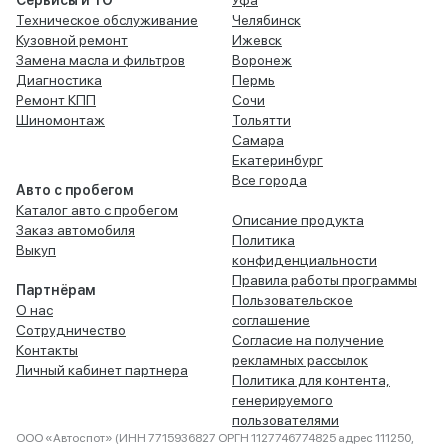
Сервисы и ТО
Уфа
Техническое обслуживание
Челябинск
Кузовной ремонт
Ижевск
Замена масла и фильтров
Воронеж
Диагностика
Пермь
Ремонт КПП
Сочи
Шиномонтаж
Тольятти
Самара
Екатеринбург
Все города
Авто с пробегом
Каталог авто с пробегом
Описание продукта
Заказ автомобиля
Политика
Выкуп
конфиденциальности
Правила работы программы
Партнёрам
Пользовательское
О нас
соглашение
Сотрудничество
Согласие на получение
Контакты
рекламных рассылок
Личный кабинет партнера
Политика для контента,
генерируемого
пользователями
ООО «Автоспот» (ИНН 7715936827 ОРГН 1127746774825 адрес 111250,