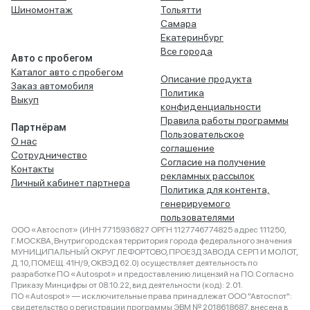
Шиномонтаж
Тольятти
Самара
Екатеринбург
Все города
Авто с пробегом
Каталог авто с пробегом
Описание продукта
Заказ автомобиля
Политика
Выкуп
конфиденциальности
Правила работы программы
Партнёрам
Пользовательское
О нас
соглашение
Сотрудничество
Согласие на получение
Контакты
рекламных рассылок
Личный кабинет партнера
Политика для контента,
генерируемого
пользователями
ООО «Автоспот» (ИНН 7715936827 ОРГН 1127746774825 адрес 111250,
Г.МОСКВА, Внутригородская территория города федерального значения
МУНИЦИПАЛЬНЫЙ ОКРУГ ЛЕФОРТОВО, ПРОЕЗД ЗАВОДА СЕРП И МОЛОТ,
Д. 10, ПОМЕЩ. 41Н/9, ОКВЭД 62.0) осуществляет деятельность по
разработке ПО «Autospot» и предоставлению лицензий на ПО. Согласно
Приказу Минцифры от 08.10.22, вид деятельности (код): 2.01.
ПО «Autospot» — исключительные права принадлежат ООО "Автоспот":
свидетельство о регистрации программы ЭВМ № 2018618687, внесена в