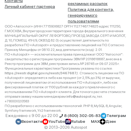
Контакты
рекламных рассылок
Личный кабинет партнера
Политика для контента,
генерируемого
пользователями
ООО «Автоспот» (ИНН 7715936827 ОРГН 1127746774825 адрес 111250,
Г.МОСКВА, Внутригородская территория города федерального значения
МУНИЦИПАЛЬНЫЙ ОКРУГ ЛЕФОРТОВО, ПРОЕЗД ЗАВОДА СЕРП И МОЛОТ,
Д. 10, ПОМЕЩ. 41Н/9, ОКВЭД 62.0) осуществляет деятельность по
разработке ПО «Autospot» и предоставлению лицензий на ПО. Согласно
Приказу Минцифры от 08.10.22, вид деятельности (код): 2.01.
ПО «Autospot» — исключительные права принадлежат ООО "Автоспот":
свидетельство о регистрации программы ЭВМ № 2018618687, внесена в
Реестр программ для ЭВМ, реестровая запись № 28745 от 09.07.2025 г.
Функциональные характеристики Программы указаны по ссылке:
https://reestr.digital.gov.ru/reestr/3467687/
. Стоимость лицензии на ПО
«Autospot» определяется либо как процент (от 2,5% до 3%) от выручки,
полученной лицензиатом от использования ПО «Autospot», либо как
фиксированный платеж от 1100 рублей за каждого привлеченного с
использованием ПО «Autospot» клиента. Для точного расчета стоимости
отправьте заявку нашим менеджерам
info@autospot.ru
, тел.
+78003020583
ПО разработано с использованием технологий: PHP 8, MySQL 8, Angular,
Symfony framework, Yii2 framework.
Ежедневно с 9:00 до 22:00
8 (800) 302-05-83
Телеграм
Вконтакте
YouTube
Rutube
MAX
Дзен
© 2013–2026 Autospot