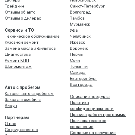
Дилеры
Новосибирск
Трейд-ин
Санкт-Петербург
Отзывы об авто
Волгоград
Отзывы о дилерах
Тамбов
Мурманск
Сервисы и ТО
Уфа
Техническое обслуживание
Челябинск
Кузовной ремонт
Ижевск
Замена масла и фильтров
Воронеж
Диагностика
Пермь
Ремонт КПП
Сочи
Шиномонтаж
Тольятти
Самара
Екатеринбург
Все города
Авто с пробегом
Каталог авто с пробегом
Описание продукта
Заказ автомобиля
Политика
Выкуп
конфиденциальности
Правила работы программы
Партнёрам
Пользовательское
О нас
соглашение
Сотрудничество
Согласие на получение