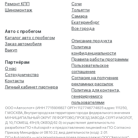
Ремонт КПП
Сочи
Шиномонтаж
Тольятти
Самара
Екатеринбург
Все города
Авто с пробегом
Каталог авто с пробегом
Описание продукта
Заказ автомобиля
Политика
Выкуп
конфиденциальности
Правила работы программы
Партнёрам
Пользовательское
О нас
соглашение
Сотрудничество
Согласие на получение
Контакты
рекламных рассылок
Личный кабинет партнера
Политика для контента,
генерируемого
пользователями
ООО «Автоспот» (ИНН 7715936827 ОРГН 1127746774825 адрес 111250,
Г.МОСКВА, Внутригородская территория города федерального значения
МУНИЦИПАЛЬНЫЙ ОКРУГ ЛЕФОРТОВО, ПРОЕЗД ЗАВОДА СЕРП И МОЛОТ,
Д. 10, ПОМЕЩ. 41Н/9, ОКВЭД 62.0) осуществляет деятельность по
разработке ПО «Autospot» и предоставлению лицензий на ПО. Согласно
Приказу Минцифры от 08.10.22, вид деятельности (код): 2.01.
ПО «Autospot» — исключительные права принадлежат ООО "Автоспот":