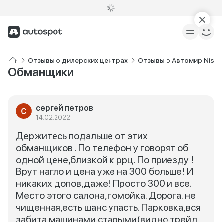
Отзывы о дилерских центрах
Отзывы о Автомир Niss
Обманщики
сергей петров
14.02.2022
Держитесь подальше от этих
обманщиков . По телефон у говорят об
одной цене,близкой к ррц. По приезду !
Врут нагло и цена уже на 300 больше! И
никаких допов,даже! Просто 300 и все.
Место этого салона,помойка. Дорога. не
чищенная,есть шанс упасть. Парковка,вся
забита машинами старыми(видно трейд