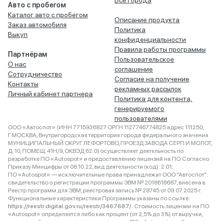
Все города
Авто с пробегом
Каталог авто с пробегом
Описание продукта
Заказ автомобиля
Политика
Выкуп
конфиденциальности
Правила работы программы
Партнёрам
Пользовательское
О нас
соглашение
Сотрудничество
Согласие на получение
Контакты
рекламных рассылок
Личный кабинет партнера
Политика для контента,
генерируемого
пользователями
ООО «Автоспот» (ИНН 7715936827 ОРГН 1127746774825 адрес 111250,
Г.МОСКВА, Внутригородская территория города федерального значения
МУНИЦИПАЛЬНЫЙ ОКРУГ ЛЕФОРТОВО, ПРОЕЗД ЗАВОДА СЕРП И МОЛОТ,
Д. 10, ПОМЕЩ. 41Н/9, ОКВЭД 62.0) осуществляет деятельность по
разработке ПО «Autospot» и предоставлению лицензий на ПО. Согласно
Приказу Минцифры от 08.10.22, вид деятельности (код): 2.01.
ПО «Autospot» — исключительные права принадлежат ООО "Автоспот":
свидетельство о регистрации программы ЭВМ № 2018618687, внесена в
Реестр программ для ЭВМ, реестровая запись № 28745 от 09.07.2025 г.
Функциональные характеристики Программы указаны по ссылке:
https://reestr.digital.gov.ru/reestr/3467687/
. Стоимость лицензии на ПО
«Autospot» определяется либо как процент (от 2,5% до 3%) от выручки,