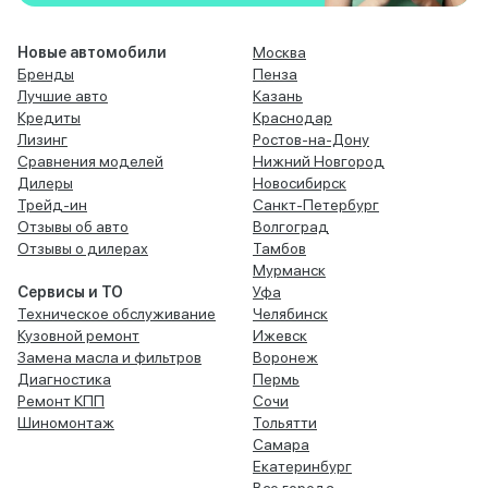
Новые автомобили
Москва
Бренды
Пенза
Лучшие авто
Казань
Кредиты
Краснодар
Лизинг
Ростов-на-Дону
Сравнения моделей
Нижний Новгород
Дилеры
Новосибирск
Трейд-ин
Санкт-Петербург
Отзывы об авто
Волгоград
Отзывы о дилерах
Тамбов
Мурманск
Сервисы и ТО
Уфа
Техническое обслуживание
Челябинск
Кузовной ремонт
Ижевск
Замена масла и фильтров
Воронеж
Диагностика
Пермь
Ремонт КПП
Сочи
Шиномонтаж
Тольятти
Самара
Екатеринбург