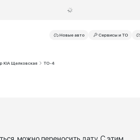
Новые авто
Сервисы и ТО
р KIA Щелковская
ТО-4
ться, можно переносить дату. С этим