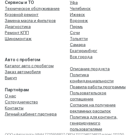
Сервисы и ТО
Уфа
Техническое обслуживание
Челябинск
Кузовной ремонт
Ижевск
Замена масла и фильтров
Воронеж
Диагностика
Пермь
Ремонт КПП
Сочи
Шиномонтаж
Тольятти
Самара
Екатеринбург
Все города
Авто с пробегом
Каталог авто с пробегом
Описание продукта
Заказ автомобиля
Политика
Выкуп
конфиденциальности
Правила работы программы
Партнёрам
Пользовательское
О нас
соглашение
Сотрудничество
Согласие на получение
Контакты
рекламных рассылок
Личный кабинет партнера
Политика для контента,
генерируемого
пользователями
ООО «Автоспот» (ИНН 7715936827 ОРГН 1127746774825 адрес 111250,