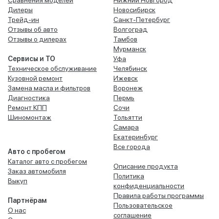
Сравнения моделей
Нижний Новгород
Дилеры
Новосибирск
Трейд-ин
Санкт-Петербург
Отзывы об авто
Волгоград
Отзывы о дилерах
Тамбов
Мурманск
Сервисы и ТО
Уфа
Техническое обслуживание
Челябинск
Кузовной ремонт
Ижевск
Замена масла и фильтров
Воронеж
Диагностика
Пермь
Ремонт КПП
Сочи
Шиномонтаж
Тольятти
Самара
Екатеринбург
Все города
Авто с пробегом
Каталог авто с пробегом
Описание продукта
Заказ автомобиля
Политика
Выкуп
конфиденциальности
Правила работы программы
Партнёрам
Пользовательское
О нас
соглашение