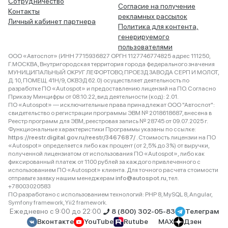
Сотрудничество
Согласие на получение
Контакты
рекламных рассылок
Личный кабинет партнера
Политика для контента,
генерируемого
пользователями
ООО «Автоспот» (ИНН 7715936827 ОРГН 1127746774825 адрес 111250,
Г.МОСКВА, Внутригородская территория города федерального значения
МУНИЦИПАЛЬНЫЙ ОКРУГ ЛЕФОРТОВО, ПРОЕЗД ЗАВОДА СЕРП И МОЛОТ,
Д. 10, ПОМЕЩ. 41Н/9, ОКВЭД 62.0) осуществляет деятельность по
разработке ПО «Autospot» и предоставлению лицензий на ПО. Согласно
Приказу Минцифры от 08.10.22, вид деятельности (код): 2.01.
ПО «Autospot» — исключительные права принадлежат ООО "Автоспот":
свидетельство о регистрации программы ЭВМ № 2018618687, внесена в
Реестр программ для ЭВМ, реестровая запись № 28745 от 09.07.2025 г.
Функциональные характеристики Программы указаны по ссылке:
https://reestr.digital.gov.ru/reestr/3467687/
. Стоимость лицензии на ПО
«Autospot» определяется либо как процент (от 2,5% до 3%) от выручки,
полученной лицензиатом от использования ПО «Autospot», либо как
фиксированный платеж от 1100 рублей за каждого привлеченного с
использованием ПО «Autospot» клиента. Для точного расчета стоимости
отправьте заявку нашим менеджерам
info@autospot.ru
, тел.
+78003020583
ПО разработано с использованием технологий: PHP 8, MySQL 8, Angular,
Symfony framework, Yii2 framework.
Ежедневно с 9:00 до 22:00
8 (800) 302-05-83
Телеграм
Вконтакте
YouTube
Rutube
MAX
Дзен