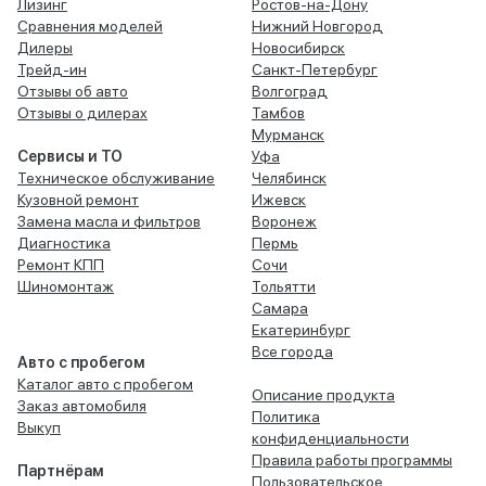
Лизинг
Ростов-на-Дону
Сравнения моделей
Нижний Новгород
Дилеры
Новосибирск
Трейд-ин
Санкт-Петербург
Отзывы об авто
Волгоград
Отзывы о дилерах
Тамбов
Мурманск
Сервисы и ТО
Уфа
Техническое обслуживание
Челябинск
Кузовной ремонт
Ижевск
Замена масла и фильтров
Воронеж
Диагностика
Пермь
Ремонт КПП
Сочи
Шиномонтаж
Тольятти
Самара
Екатеринбург
Все города
Авто с пробегом
Каталог авто с пробегом
Описание продукта
Заказ автомобиля
Политика
Выкуп
конфиденциальности
Правила работы программы
Партнёрам
Пользовательское