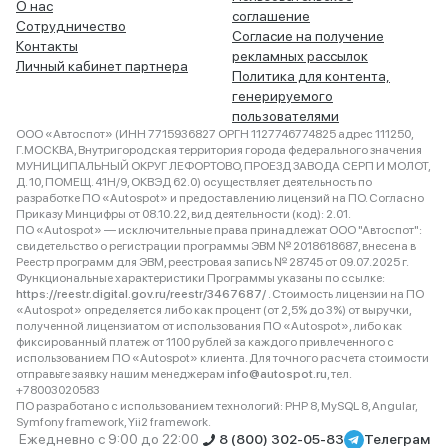
О нас
соглашение
Сотрудничество
Согласие на получение
Контакты
рекламных рассылок
Личный кабинет партнера
Политика для контента,
генерируемого
пользователями
ООО «Автоспот» (ИНН 7715936827 ОРГН 1127746774825 адрес 111250,
Г.МОСКВА, Внутригородская территория города федерального значения
МУНИЦИПАЛЬНЫЙ ОКРУГ ЛЕФОРТОВО, ПРОЕЗД ЗАВОДА СЕРП И МОЛОТ,
Д. 10, ПОМЕЩ. 41Н/9, ОКВЭД 62.0) осуществляет деятельность по
разработке ПО «Autospot» и предоставлению лицензий на ПО. Согласно
Приказу Минцифры от 08.10.22, вид деятельности (код): 2.01.
ПО «Autospot» — исключительные права принадлежат ООО "Автоспот":
свидетельство о регистрации программы ЭВМ № 2018618687, внесена в
Реестр программ для ЭВМ, реестровая запись № 28745 от 09.07.2025 г.
Функциональные характеристики Программы указаны по ссылке:
https://reestr.digital.gov.ru/reestr/3467687/
. Стоимость лицензии на ПО
«Autospot» определяется либо как процент (от 2,5% до 3%) от выручки,
полученной лицензиатом от использования ПО «Autospot», либо как
фиксированный платеж от 1100 рублей за каждого привлеченного с
использованием ПО «Autospot» клиента. Для точного расчета стоимости
отправьте заявку нашим менеджерам
info@autospot.ru
, тел.
+78003020583
ПО разработано с использованием технологий: PHP 8, MySQL 8, Angular,
Symfony framework, Yii2 framework.
Ежедневно с 9:00 до 22:00
8 (800) 302-05-83
Телеграм