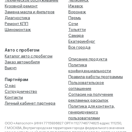
Техническое обслуживание
Челябинск
Кузовной ремонт
Ижевск
Замена масла и фильтров
Воронеж
Диагностика
Пермь
Ремонт КПП
Сочи
Шиномонтаж
Тольятти
Самара
Екатеринбург
Все города
Авто с пробегом
Каталог авто с пробегом
Описание продукта
Заказ автомобиля
Политика
Выкуп
конфиденциальности
Правила работы программы
Партнёрам
Пользовательское
О нас
соглашение
Сотрудничество
Согласие на получение
Контакты
рекламных рассылок
Личный кабинет партнера
Политика для контента,
генерируемого
пользователями
ООО «Автоспот» (ИНН 7715936827 ОРГН 1127746774825 адрес 111250,
Г.МОСКВА, Внутригородская территория города федерального значения