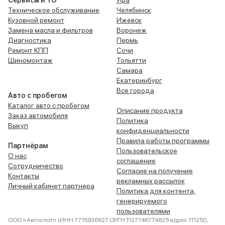
Сервисы и ТО
Уфа
Техническое обслуживание
Челябинск
Кузовной ремонт
Ижевск
Замена масла и фильтров
Воронеж
Диагностика
Пермь
Ремонт КПП
Сочи
Шиномонтаж
Тольятти
Самара
Екатеринбург
Все города
Авто с пробегом
Каталог авто с пробегом
Описание продукта
Заказ автомобиля
Политика
Выкуп
конфиденциальности
Правила работы программы
Партнёрам
Пользовательское
О нас
соглашение
Сотрудничество
Согласие на получение
Контакты
рекламных рассылок
Личный кабинет партнера
Политика для контента,
генерируемого
пользователями
ООО «Автоспот» (ИНН 7715936827 ОРГН 1127746774825 адрес 111250,