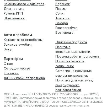
Замена масла и фильтров
Воронеж
Диагностика
Пермь
Ремонт КПП
Сочи
Шиномонтаж
Тольятти
Самара
Екатеринбург
Все города
Авто с пробегом
Каталог авто с пробегом
Описание продукта
Заказ автомобиля
Политика
Выкуп
конфиденциальности
Правила работы программы
Партнёрам
Пользовательское
О нас
соглашение
Сотрудничество
Согласие на получение
Контакты
рекламных рассылок
Личный кабинет партнера
Политика для контента,
генерируемого
пользователями
ООО «Автоспот» (ИНН 7715936827 ОРГН 1127746774825 адрес 111250,
Г.МОСКВА, Внутригородская территория города федерального значения
МУНИЦИПАЛЬНЫЙ ОКРУГ ЛЕФОРТОВО, ПРОЕЗД ЗАВОДА СЕРП И МОЛОТ,
Д. 10, ПОМЕЩ. 41Н/9, ОКВЭД 62.0) осуществляет деятельность по