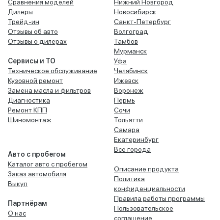
Сравнения моделей
Нижний Новгород
Дилеры
Новосибирск
Трейд-ин
Санкт-Петербург
Отзывы об авто
Волгоград
Отзывы о дилерах
Тамбов
Мурманск
Сервисы и ТО
Уфа
Техническое обслуживание
Челябинск
Кузовной ремонт
Ижевск
Замена масла и фильтров
Воронеж
Диагностика
Пермь
Ремонт КПП
Сочи
Шиномонтаж
Тольятти
Самара
Екатеринбург
Все города
Авто с пробегом
Каталог авто с пробегом
Описание продукта
Заказ автомобиля
Политика
Выкуп
конфиденциальности
Правила работы программы
Партнёрам
Пользовательское
О нас
соглашение