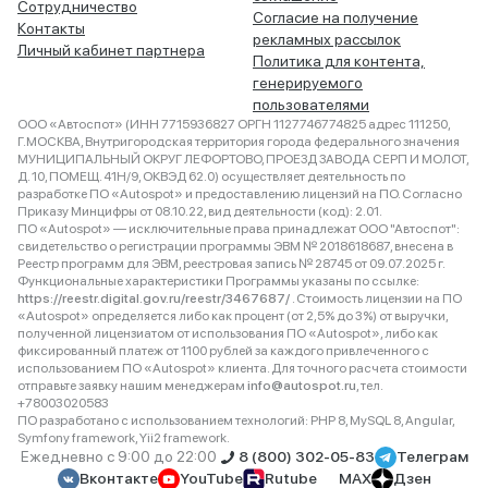
Сотрудничество
Согласие на получение
Контакты
рекламных рассылок
Личный кабинет партнера
Политика для контента,
генерируемого
пользователями
ООО «Автоспот» (ИНН 7715936827 ОРГН 1127746774825 адрес 111250,
Г.МОСКВА, Внутригородская территория города федерального значения
МУНИЦИПАЛЬНЫЙ ОКРУГ ЛЕФОРТОВО, ПРОЕЗД ЗАВОДА СЕРП И МОЛОТ,
Д. 10, ПОМЕЩ. 41Н/9, ОКВЭД 62.0) осуществляет деятельность по
разработке ПО «Autospot» и предоставлению лицензий на ПО. Согласно
Приказу Минцифры от 08.10.22, вид деятельности (код): 2.01.
ПО «Autospot» — исключительные права принадлежат ООО "Автоспот":
свидетельство о регистрации программы ЭВМ № 2018618687, внесена в
Реестр программ для ЭВМ, реестровая запись № 28745 от 09.07.2025 г.
Функциональные характеристики Программы указаны по ссылке:
https://reestr.digital.gov.ru/reestr/3467687/
. Стоимость лицензии на ПО
«Autospot» определяется либо как процент (от 2,5% до 3%) от выручки,
полученной лицензиатом от использования ПО «Autospot», либо как
фиксированный платеж от 1100 рублей за каждого привлеченного с
использованием ПО «Autospot» клиента. Для точного расчета стоимости
отправьте заявку нашим менеджерам
info@autospot.ru
, тел.
+78003020583
ПО разработано с использованием технологий: PHP 8, MySQL 8, Angular,
Symfony framework, Yii2 framework.
Ежедневно с 9:00 до 22:00
8 (800) 302-05-83
Телеграм
Вконтакте
YouTube
Rutube
MAX
Дзен