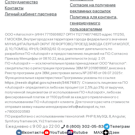
Сотрудничество
Согласие на получение
Контакты
рекламных рассылок
Личный кабинет партнера
Политика для контента,
генерируемого
пользователями
ООО «Автоспот» (ИНН 7715936827 ОРГН 1127746774825 адрес 111250,
Г.МОСКВА, Внутригородская территория города федерального значения
МУНИЦИПАЛЬНЫЙ ОКРУГ ЛЕФОРТОВО, ПРОЕЗД ЗАВОДА СЕРП И МОЛОТ,
Д. 10, ПОМЕЩ. 41Н/9, ОКВЭД 62.0) осуществляет деятельность по
разработке ПО «Autospot» и предоставлению лицензий на ПО. Согласно
Приказу Минцифры от 08.10.22, вид деятельности (код): 2.01.
ПО «Autospot» — исключительные права принадлежат ООО "Автоспот":
свидетельство о регистрации программы ЭВМ № 2018618687, внесена в
Реестр программ для ЭВМ, реестровая запись № 28745 от 09.07.2025 г.
Функциональные характеристики Программы указаны по ссылке:
https://reestr.digital.gov.ru/reestr/3467687/
. Стоимость лицензии на ПО
«Autospot» определяется либо как процент (от 2,5% до 3%) от выручки,
полученной лицензиатом от использования ПО «Autospot», либо как
фиксированный платеж от 1100 рублей за каждого привлеченного с
использованием ПО «Autospot» клиента. Для точного расчета стоимости
отправьте заявку нашим менеджерам
info@autospot.ru
, тел.
+78003020583
ПО разработано с использованием технологий: PHP 8, MySQL 8, Angular,
Symfony framework, Yii2 framework.
Ежедневно с 9:00 до 22:00
8 (800) 302-05-83
Телеграм
Вконтакте
YouTube
Rutube
MAX
Дзен