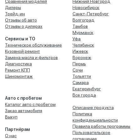
Сравнения моделей
Нижний Новгород
Дилеры
Новосибирск
Трейд-ин
Санкт-Петербург
Отзывы об авто
Волгоград
Отзывы о дилерах
Тамбов
Мурманск
Сервисы и ТО
Уфа
Техническое обслуживание
Челябинск
Кузовной ремонт
Ижевск
Замена масла и фильтров
Воронеж
Диагностика
Пермь
Ремонт КПП
Сочи
Шиномонтаж
Тольятти
Самара
Екатеринбург
Все города
Авто с пробегом
Каталог авто с пробегом
Описание продукта
Заказ автомобиля
Политика
Выкуп
конфиденциальности
Правила работы программы
Партнёрам
Пользовательское
О нас
соглашение