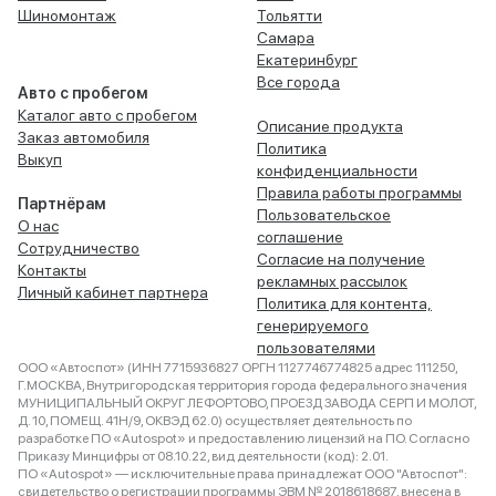
Шиномонтаж
Тольятти
Самара
Екатеринбург
Все города
Авто с пробегом
Каталог авто с пробегом
Описание продукта
Заказ автомобиля
Политика
Выкуп
конфиденциальности
Правила работы программы
Партнёрам
Пользовательское
О нас
соглашение
Сотрудничество
Согласие на получение
Контакты
рекламных рассылок
Личный кабинет партнера
Политика для контента,
генерируемого
пользователями
ООО «Автоспот» (ИНН 7715936827 ОРГН 1127746774825 адрес 111250,
Г.МОСКВА, Внутригородская территория города федерального значения
МУНИЦИПАЛЬНЫЙ ОКРУГ ЛЕФОРТОВО, ПРОЕЗД ЗАВОДА СЕРП И МОЛОТ,
Д. 10, ПОМЕЩ. 41Н/9, ОКВЭД 62.0) осуществляет деятельность по
разработке ПО «Autospot» и предоставлению лицензий на ПО. Согласно
Приказу Минцифры от 08.10.22, вид деятельности (код): 2.01.
ПО «Autospot» — исключительные права принадлежат ООО "Автоспот":
свидетельство о регистрации программы ЭВМ № 2018618687, внесена в