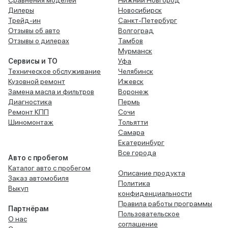
Сравнения моделей
Нижний Новгород
Дилеры
Новосибирск
Трейд-ин
Санкт-Петербург
Отзывы об авто
Волгоград
Отзывы о дилерах
Тамбов
Мурманск
Сервисы и ТО
Уфа
Техническое обслуживание
Челябинск
Кузовной ремонт
Ижевск
Замена масла и фильтров
Воронеж
Диагностика
Пермь
Ремонт КПП
Сочи
Шиномонтаж
Тольятти
Самара
Екатеринбург
Все города
Авто с пробегом
Каталог авто с пробегом
Описание продукта
Заказ автомобиля
Политика
Выкуп
конфиденциальности
Правила работы программы
Партнёрам
Пользовательское
О нас
соглашение