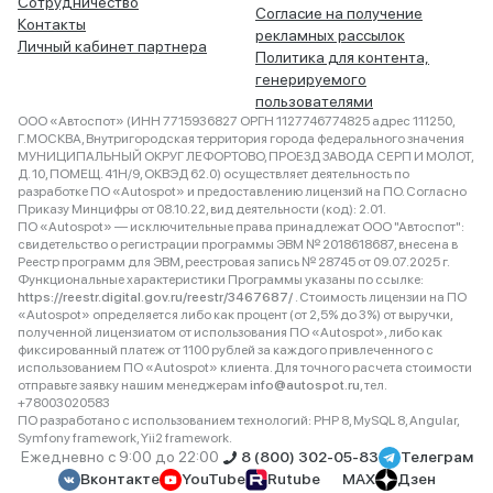
Сотрудничество
Согласие на получение
Контакты
рекламных рассылок
Личный кабинет партнера
Политика для контента,
генерируемого
пользователями
ООО «Автоспот» (ИНН 7715936827 ОРГН 1127746774825 адрес 111250,
Г.МОСКВА, Внутригородская территория города федерального значения
МУНИЦИПАЛЬНЫЙ ОКРУГ ЛЕФОРТОВО, ПРОЕЗД ЗАВОДА СЕРП И МОЛОТ,
Д. 10, ПОМЕЩ. 41Н/9, ОКВЭД 62.0) осуществляет деятельность по
разработке ПО «Autospot» и предоставлению лицензий на ПО. Согласно
Приказу Минцифры от 08.10.22, вид деятельности (код): 2.01.
ПО «Autospot» — исключительные права принадлежат ООО "Автоспот":
свидетельство о регистрации программы ЭВМ № 2018618687, внесена в
Реестр программ для ЭВМ, реестровая запись № 28745 от 09.07.2025 г.
Функциональные характеристики Программы указаны по ссылке:
https://reestr.digital.gov.ru/reestr/3467687/
. Стоимость лицензии на ПО
«Autospot» определяется либо как процент (от 2,5% до 3%) от выручки,
полученной лицензиатом от использования ПО «Autospot», либо как
фиксированный платеж от 1100 рублей за каждого привлеченного с
использованием ПО «Autospot» клиента. Для точного расчета стоимости
отправьте заявку нашим менеджерам
info@autospot.ru
, тел.
+78003020583
ПО разработано с использованием технологий: PHP 8, MySQL 8, Angular,
Symfony framework, Yii2 framework.
Ежедневно с 9:00 до 22:00
8 (800) 302-05-83
Телеграм
Вконтакте
YouTube
Rutube
MAX
Дзен