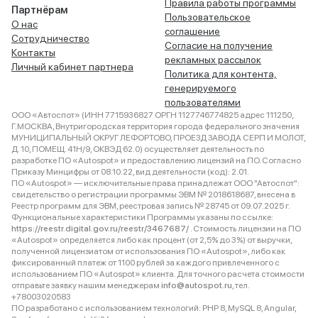
Правила работы программы
Партнёрам
Пользовательское
О нас
соглашение
Сотрудничество
Согласие на получение
Контакты
рекламных рассылок
Личный кабинет партнера
Политика для контента,
генерируемого
пользователями
ООО «Автоспот» (ИНН 7715936827 ОРГН 1127746774825 адрес 111250,
Г.МОСКВА, Внутригородская территория города федерального значения
МУНИЦИПАЛЬНЫЙ ОКРУГ ЛЕФОРТОВО, ПРОЕЗД ЗАВОДА СЕРП И МОЛОТ,
Д. 10, ПОМЕЩ. 41Н/9, ОКВЭД 62.0) осуществляет деятельность по
разработке ПО «Autospot» и предоставлению лицензий на ПО. Согласно
Приказу Минцифры от 08.10.22, вид деятельности (код): 2.01.
ПО «Autospot» — исключительные права принадлежат ООО "Автоспот":
свидетельство о регистрации программы ЭВМ № 2018618687, внесена в
Реестр программ для ЭВМ, реестровая запись № 28745 от 09.07.2025 г.
Функциональные характеристики Программы указаны по ссылке:
https://reestr.digital.gov.ru/reestr/3467687/
. Стоимость лицензии на ПО
«Autospot» определяется либо как процент (от 2,5% до 3%) от выручки,
полученной лицензиатом от использования ПО «Autospot», либо как
фиксированный платеж от 1100 рублей за каждого привлеченного с
использованием ПО «Autospot» клиента. Для точного расчета стоимости
отправьте заявку нашим менеджерам
info@autospot.ru
, тел.
+78003020583
ПО разработано с использованием технологий: PHP 8, MySQL 8, Angular,