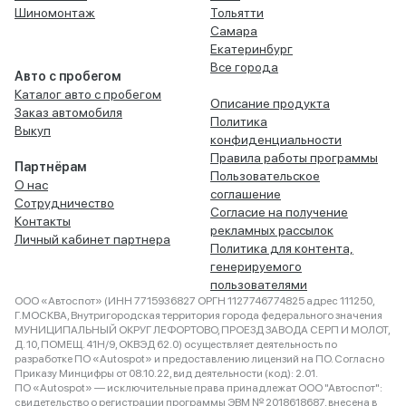
Шиномонтаж
Тольятти
Самара
Екатеринбург
Все города
Авто с пробегом
Каталог авто с пробегом
Описание продукта
Заказ автомобиля
Политика
Выкуп
конфиденциальности
Правила работы программы
Партнёрам
Пользовательское
О нас
соглашение
Сотрудничество
Согласие на получение
Контакты
рекламных рассылок
Личный кабинет партнера
Политика для контента,
генерируемого
пользователями
ООО «Автоспот» (ИНН 7715936827 ОРГН 1127746774825 адрес 111250,
Г.МОСКВА, Внутригородская территория города федерального значения
МУНИЦИПАЛЬНЫЙ ОКРУГ ЛЕФОРТОВО, ПРОЕЗД ЗАВОДА СЕРП И МОЛОТ,
Д. 10, ПОМЕЩ. 41Н/9, ОКВЭД 62.0) осуществляет деятельность по
разработке ПО «Autospot» и предоставлению лицензий на ПО. Согласно
Приказу Минцифры от 08.10.22, вид деятельности (код): 2.01.
ПО «Autospot» — исключительные права принадлежат ООО "Автоспот":
свидетельство о регистрации программы ЭВМ № 2018618687, внесена в