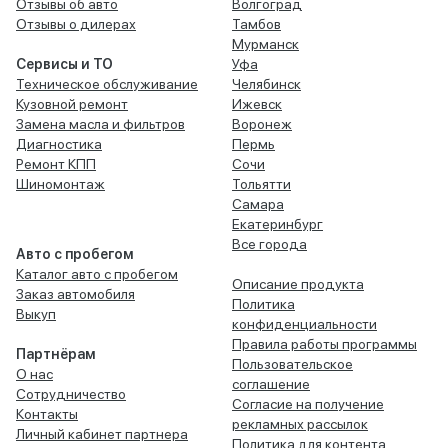
Отзывы об авто
Волгоград
Отзывы о дилерах
Тамбов
Мурманск
Сервисы и ТО
Уфа
Техническое обслуживание
Челябинск
Кузовной ремонт
Ижевск
Замена масла и фильтров
Воронеж
Диагностика
Пермь
Ремонт КПП
Сочи
Шиномонтаж
Тольятти
Самара
Екатеринбург
Все города
Авто с пробегом
Каталог авто с пробегом
Описание продукта
Заказ автомобиля
Политика
Выкуп
конфиденциальности
Правила работы программы
Партнёрам
Пользовательское
О нас
соглашение
Сотрудничество
Согласие на получение
Контакты
рекламных рассылок
Личный кабинет партнера
Политика для контента,