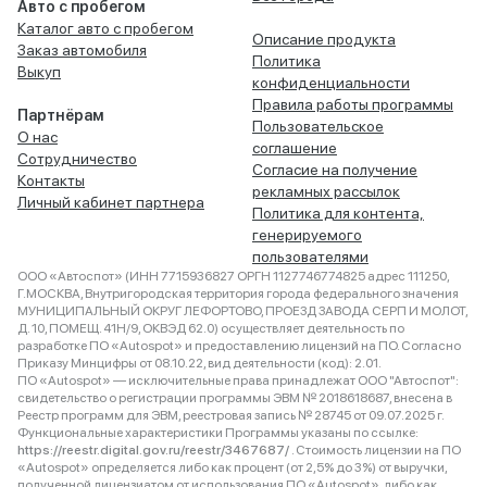
Авто с пробегом
Каталог авто с пробегом
Описание продукта
Заказ автомобиля
Политика
Выкуп
конфиденциальности
Правила работы программы
Партнёрам
Пользовательское
О нас
соглашение
Сотрудничество
Согласие на получение
Контакты
рекламных рассылок
Личный кабинет партнера
Политика для контента,
генерируемого
пользователями
ООО «Автоспот» (ИНН 7715936827 ОРГН 1127746774825 адрес 111250,
Г.МОСКВА, Внутригородская территория города федерального значения
МУНИЦИПАЛЬНЫЙ ОКРУГ ЛЕФОРТОВО, ПРОЕЗД ЗАВОДА СЕРП И МОЛОТ,
Д. 10, ПОМЕЩ. 41Н/9, ОКВЭД 62.0) осуществляет деятельность по
разработке ПО «Autospot» и предоставлению лицензий на ПО. Согласно
Приказу Минцифры от 08.10.22, вид деятельности (код): 2.01.
ПО «Autospot» — исключительные права принадлежат ООО "Автоспот":
свидетельство о регистрации программы ЭВМ № 2018618687, внесена в
Реестр программ для ЭВМ, реестровая запись № 28745 от 09.07.2025 г.
Функциональные характеристики Программы указаны по ссылке:
https://reestr.digital.gov.ru/reestr/3467687/
. Стоимость лицензии на ПО
«Autospot» определяется либо как процент (от 2,5% до 3%) от выручки,
полученной лицензиатом от использования ПО «Autospot», либо как