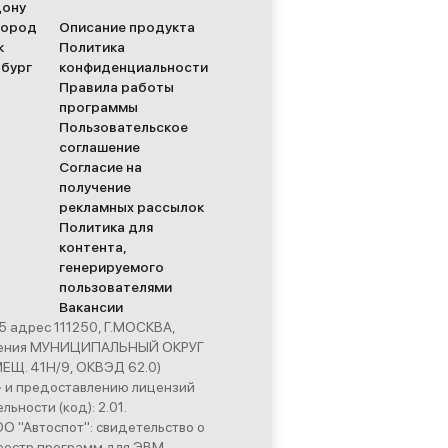
Дону
город
Описание продукта
к
Политика
рбург
конфиденциальности
Правила работы
программы
Пользовательское
соглашение
Согласие на
получение
рекламных рассылок
Политика для
контента,
генерируемого
пользователями
Вакансии
адрес 111250, Г.МОСКВА,
начения МУНИЦИПАЛЬНЫЙ ОКРУГ
Щ. 41Н/9, ОКВЭД 62.0)
» и предоставлению лицензий
ьности (код): 2.01.
 "Автоспот": свидетельство о
еестр программ для ЭВМ,