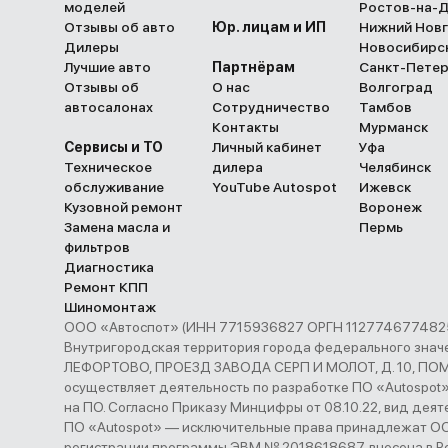
моделей
Ростов-на-
Отзывы об авто
Юр. лицам и ИП
Нижний Нов
Дилеры
Новосибирс
Лучшие авто
Партнёрам
Санкт-Пете
Отзывы об
О нас
Волгоград
автосалонах
Сотрудничество
Тамбов
Контакты
Мурманск
Сервисы и ТО
Личный кабинет
Уфа
Техническое
дилера
Челябинск
обслуживание
YouTube Autospot
Ижевск
Кузовной ремонт
Воронеж
Замена масла и
Пермь
фильтров
Диагностика
Ремонт КПП
Шиномонтаж
ООО «Автоспот» (ИНН 7715936827 ОРГН 1127746774825 
Внутригородская территория города федерального з
ЛЕФОРТОВО, ПРОЕЗД ЗАВОДА СЕРП И МОЛОТ, Д. 10, ПОМЕ
осуществляет деятельность по разработке ПО «Autospot
на ПО. Согласно Приказу Минцифры от 08.10.22, вид деятел
ПО «Autospot» — исключительные права принадлежат ООО
регистрации программы ЭВМ № 2018618687, внесена в Р